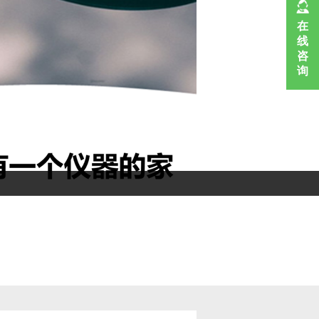
在
线
咨
询