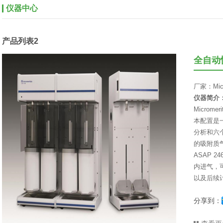
仪器中心
产品列表2
全自动
厂家：Micr
仪器简介
Microm
本配置是
分析和六
的吸附质
ASAP 
内进气，
以及后续
分享到：