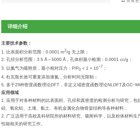
查看更
详细介绍
主要技术参数：
2
1. 比表面积分析范围：0.0001 m
/g 无上限；
2. 孔径分析范围：3.5 Å～5000 Å，孔体积最小检测：0.0001 cc/g；
−
7
3. 以氮气为吸附质，最小相对压力：P/P
< 1 × 10
；
0
4. 杜瓦瓶长效可重复添加液氮，分析时间无限制；
5. 多于29种密度函数理论DFT，非定义域密度函数理论NLDFT及GC−M
应用领域
1. 应用于对各种材料的比表面积、孔径和真密度的检测分析与研究，
硅、氧化铝、土壤、黏土、有机金属化合物骨架结构等各种材料；
2. 广泛适用于高校及科研院所的材料研究、吸附科学，以及粉体材料
性能相关的研究工作。