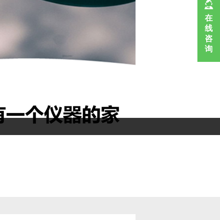
在
线
咨
询